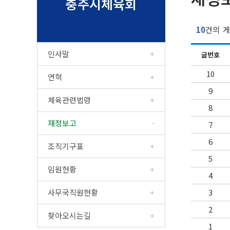
충주시체육회
10
건의 게
인사말
글번호
10
연혁
9
체육관련법령
8
재정보고
7
6
조직기구표
5
임원현황
4
사무국직원현황
3
2
찾아오시는길
1