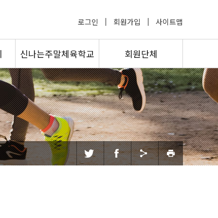
로그인
회원가입
사이트맵
회
신나는주말체육학교
회원단체
공지사항
종목별경기단체
수강생모집
읍면동체육회
프로그램신청