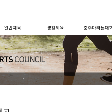
일반체육
생활체육
충주마라톤대
업운영현황
사업운영현황
회정보
지도자수업현황
민체전
생활체육교실
대회정보
유/청소년교실
>
보고