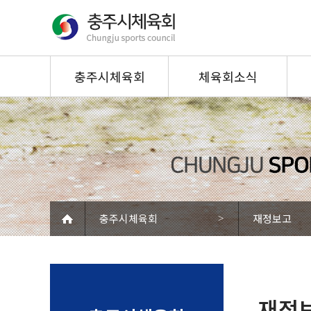
충주시체육회
체육회소식
인사말
공지사항
사
연혁
자료실
대
체육관련법령
보도자료
도
재정보고
고시/공고
조직기구표
월간행사
임원현황
스포츠현장
충주시체육회
재정보고
>
사무국직원현황
동영상게시판
찾아오시는길
재정